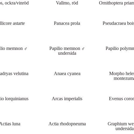
s, ockra/vinröd
Vallmo, röd
Ornithoptera pria
licore astarte
Panacea prola
Pseudacraea boi
ilio memnon ♂
Papilio memnon ♂
Papilio polymn
undersida
dryas velutina
Anaea cyanea
Morpho hele
montezum
lio lorquinianus
Arcas imperialis
Evenus coron
Actias luna
Actia rhodopneuma
Graphium wei
undersida