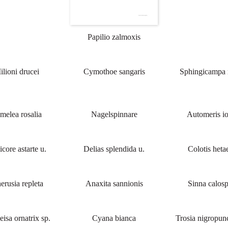
Papilio zalmoxis
ilioni drucei
Cymothoe sangaris
Sphingicampa 
melea rosalia
Nagelspinnare
Automeris i
icore astarte u.
Delias splendida u.
Colotis heta
erusia repleta
Anaxita sannionis
Sinna calosp
eisa ornatrix sp.
Cyana bianca
Trosia nigropun