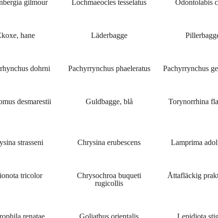
nbergia gilmour
Lochmaeocles tesselatus
Odontolabis c
koxe, hane
Läderbagge
Pillerbagg
rhynchus dohrni
Pachyrrynchus phaeleratus
Pachyrrynchus g
omus desmarestii
Guldbagge, blå
Torynorrhina f
ysina strasseni
Chrysina erubescens
Lamprima adol
ionota tricolor
Chrysochroa buqueti
Åttafläckig pra
rugicollis
ophila renatae
Goliathus orientalis
Lepidiota st