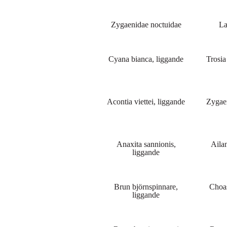
Zygaenidae noctuidae
La
Cyana bianca, liggande
Trosia
Acontia viettei, liggande
Zygae
Anaxita sannionis,
Ailan
liggande
Brun björnspinnare,
Choas
liggande