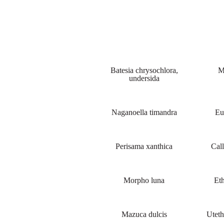
Batesia chrysochlora,
M
undersida
Naganoella timandra
Eu
Perisama xanthica
Call
Morpho luna
Eth
Mazuca dulcis
Uteth