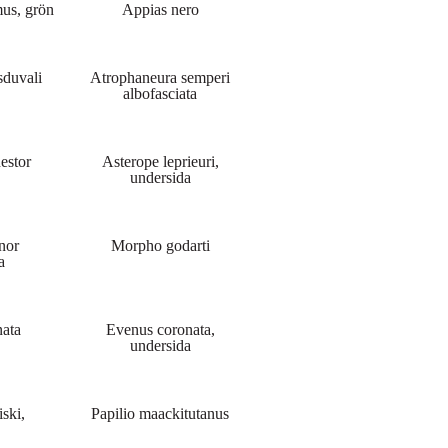
mus, grön
Appias nero
sduvali
Atrophaneura semperi
albofasciata
estor
Asterope leprieuri,
undersida
nor
Morpho godarti
a
ata
Evenus coronata,
undersida
ski,
Papilio maackitutanus