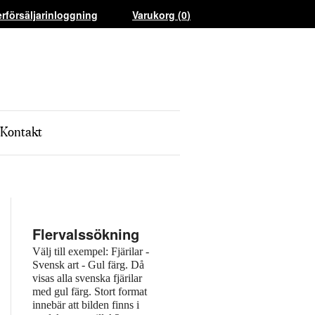
erförsäljarinloggning
Varukorg (
0
)
Kontakt
Flervalssökning
Välj till exempel: Fjärilar -
Svensk art - Gul färg. Då
visas alla svenska fjärilar
med gul färg. Stort format
innebär att bilden finns i