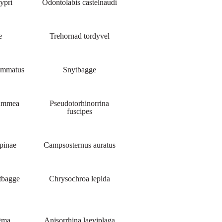
ypri
Odontolabis castelnaudi
e
Trehornad tordyvel
emmatus
Snytbagge
lammea
Pseudotorhinorrina
fuscipes
pinae
Campsosternus auratus
ktbagge
Chrysochroa lepida
igma
Anisorrhina laeviplaga