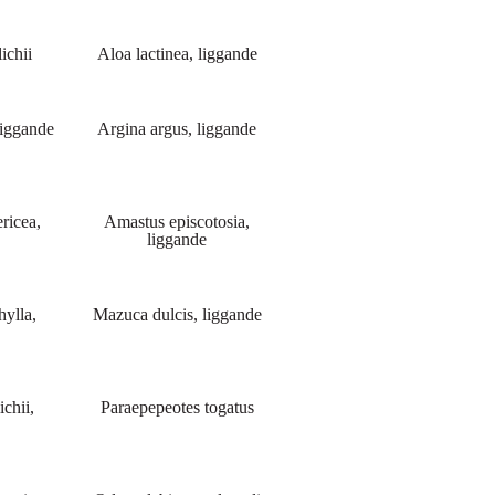
ichii
Aloa lactinea, liggande
liggande
Argina argus, liggande
ricea,
Amastus episcotosia,
liggande
ylla,
Mazuca dulcis, liggande
chii,
Paraepepeotes togatus