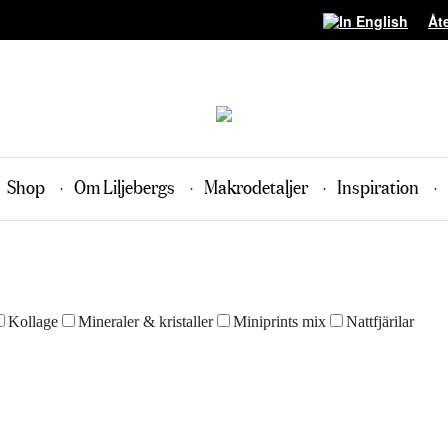
Åt
Shop
Om Liljebergs
Makrodetaljer
Inspiration
Kollage
Mineraler & kristaller
Miniprints mix
Nattfjärilar