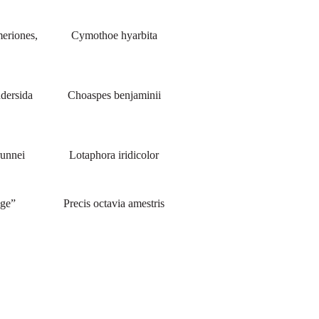
meriones,
Cymothoe hyarbita
ndersida
Choaspes benjaminii
unnei
Lotaphora iridicolor
nge”
Precis octavia amestris