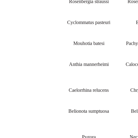
Rosenbergia straussi
Rose
Cyclommatus pasteuri
E
Mouhotia batesi
Pachy
Anthia mannerheimi
Caloc
Caelorrhina relucens
Chr
Belionota sumptuosa
Bel
Pygora
Necr