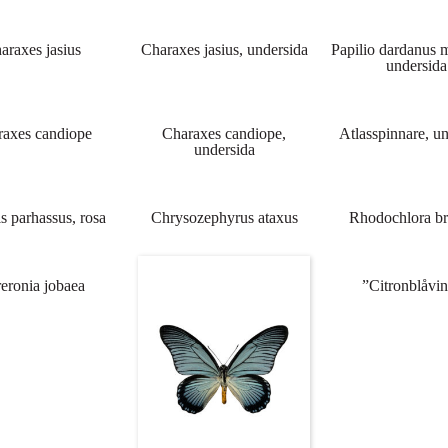
araxes jasius
Charaxes jasius, undersida
Papilio dardanus 
undersida
raxes candiope
Charaxes candiope,
Atlasspinnare, u
undersida
s parhassus, rosa
Chrysozephyrus ataxus
Rhodochlora br
eronia jobaea
”Citronblåvi