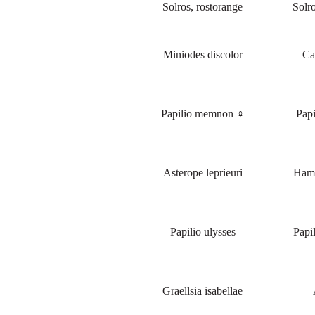
Solros, rostorange
Solro
Miniodes discolor
Cal
Papilio memnon ♀
Pap
Asterope leprieuri
Hama
Papilio ulysses
Papi
Graellsia isabellae