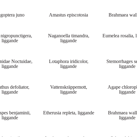
goptera juno
Amastus episcotosia
Brahmaea wall
 nigropunctigera,
Naganoella timandra,
Eumelea rosalia, 
liggande
liggande
nidae Noctuidae,
Lotaphora iridicolor,
Stemorrhages se
liggande
liggande
liggande
thus defoliator,
Vattenskräppemott,
Agape chloroph
liggande
liggande
liggande
pes benjaminii,
Etherusia repleta, liggande
Brahmaea walli
liggande
liggande