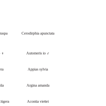
raspa
Cerodirphia apunctata
o ♀
Automeris io ♂
era
Appias sylvia
ila
Argina amanda
ctigera
Acontia viettei