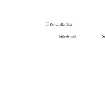
Rensa alla filter
Jätteeternell
S