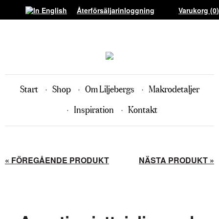
Återförsäljarinloggning
Varukorg (
0
)
Start
Shop
Om Liljebergs
Makrodetaljer
Inspiration
Kontakt
« FÖREGÅENDE PRODUKT
NÄSTA PRODUKT »