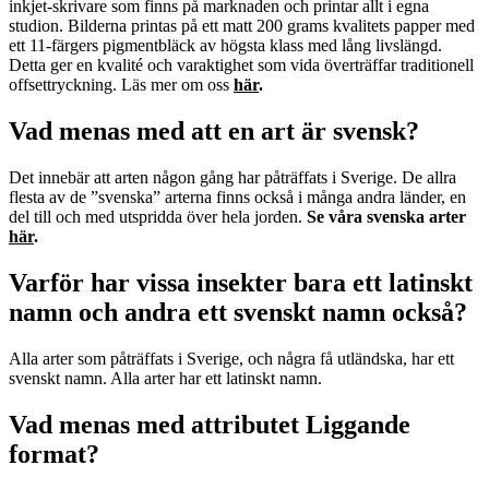
inkjet-skrivare som finns på marknaden och printar allt i egna
studion. Bilderna printas på ett matt 200 grams kvalitets papper med
ett 11-färgers pigmentbläck av högsta klass med lång livslängd.
Detta ger en kvalité och varaktighet som vida överträffar traditionell
offsettryckning. Läs mer om oss
här
.
Vad menas med att en art är svensk?
Det innebär att arten någon gång har påträffats i Sverige. De allra
flesta av de ”svenska” arterna finns också i många andra länder, en
del till och med utspridda över hela jorden.
Se våra svenska arter
här
.
Varför har vissa insekter bara ett latinskt
namn och andra ett svenskt namn också?
Alla arter som påträffats i Sverige, och några få utländska, har ett
svenskt namn. Alla arter har ett latinskt namn.
Vad menas med attributet Liggande
format?