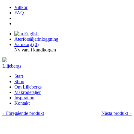
Villkor
FAQ
Återförsäljarinloggning
Varukorg (
0
)
Ny vara i kundkorgen
Liljebergs
Start
Shop
Om Liljebergs
Makrodetaljer
Inspiration
Kontakt
« Föregående produkt
Nästa produkt »