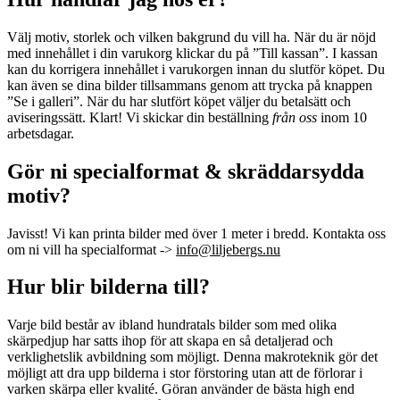
Välj motiv, storlek och vilken bakgrund du vill ha. När du är nöjd
med innehållet i din varukorg klickar du på ”Till kassan”. I kassan
kan du korrigera innehållet i varukorgen innan du slutför köpet. Du
kan även se dina bilder tillsammans genom att trycka på knappen
”Se i galleri”. När du har slutfört köpet väljer du betalsätt och
aviseringssätt. Klart! Vi skickar din
beställning
från oss
inom 10
arbetsdagar.
Gör ni specialformat & skräddarsydda
motiv?
Javisst! Vi kan printa bilder med över 1 meter i bredd. Kontakta oss
om ni vill ha specialformat ->
info@liljebergs.nu
Hur blir bilderna till?
Varje bild består av ibland hundratals bilder som med olika
skärpedjup har satts ihop för att skapa en så detaljerad och
verklighetslik avbildning som möjligt. Denna makroteknik gör det
möjligt att dra upp bilderna i stor förstoring utan att de förlorar i
varken skärpa eller kvalité. Göran använder de bästa high end