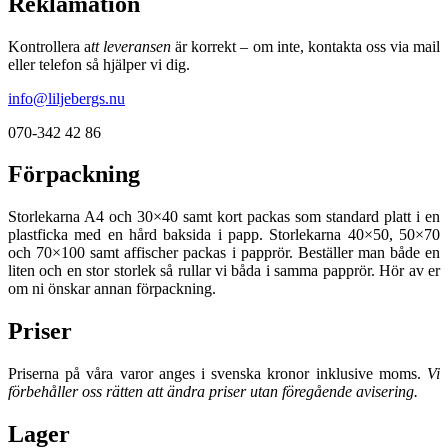
Reklamation
Kontrollera a
tt leveransen
är korrekt – om inte, kontakta oss via mail
eller telefon så hjälper vi dig.
info@liljebergs.nu
070-342 42 86
Förpackning
Storlekarna A4 och 30×40 samt kort packas som standard platt i en
plastficka med en hård baksida i papp. Storlekarna 40×50, 50×70
och 70×100 samt affischer packas i papprör. Beställer man både en
liten och en stor storlek så rullar vi båda i samma papprör. Hör av er
om ni önskar annan förpackning.
Priser
Priserna på våra varor anges i svenska kronor inklusive moms.
Vi
förbehåller oss rätten att ändra priser utan föregående avisering.
Lager