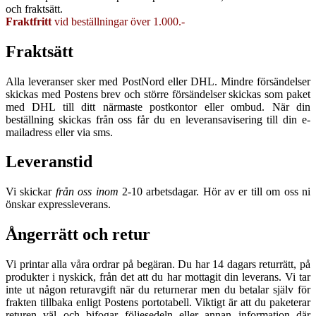
och fraktsätt.
Fraktfritt
vid beställningar över 1.000.-
Fraktsätt
Alla leveranser sker med PostNord eller DHL. Mindre försändelser
skickas med Postens brev och större försändelser skickas som paket
med DHL till ditt närmaste postkontor eller ombud. När din
beställning skickas från oss får du en leveransavisering till din e-
mailadress eller via sms.
Leveranstid
Vi skickar
från oss inom
2-10 arbetsdagar. Hör av er till om oss ni
önskar expressleverans.
Ångerrätt och retur
Vi printar alla våra ordrar på begäran. Du har 14 dagars returrätt, på
produkter i nyskick, från det att du har mottagit din leverans. Vi tar
inte ut någon returavgift när du returnerar men du betalar själv för
frakten tillbaka enligt Postens portotabell. Viktigt är att du paketerar
returen väl och bifogar följesedeln eller annan information där