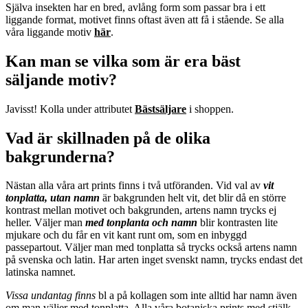
Själva insekten har en bred, avlång form som passar bra i ett
liggande format, motivet finns oftast även att få i stående. Se alla
våra liggande motiv
här
.
Kan man se vilka som är era bäst
säljande motiv?
Javisst! Kolla under attributet
Bästsäljare
i shoppen.
Vad är skillnaden på de olika
bakgrunderna?
Nästan alla våra art prints finns i två utföranden. Vid val av
vit
tonplatta, utan namn
är bakgrunden helt vit, det blir då en större
kontrast mellan motivet och bakgrunden, artens namn trycks ej
heller. Väljer man
m
ed tonplanta och namn
blir kontrasten lite
mjukare och du får en vit kant runt om, som en inbyggd
passepartout. Väljer man med tonplatta så trycks också artens namn
på svenska och latin. Har arten inget svenskt namn, trycks endast det
latinska namnet.
Vissa undantag finns
bl a på kollagen som inte alltid har namn även
om man väljer med tonplatta. Alla våra botaniska prints med stjälk