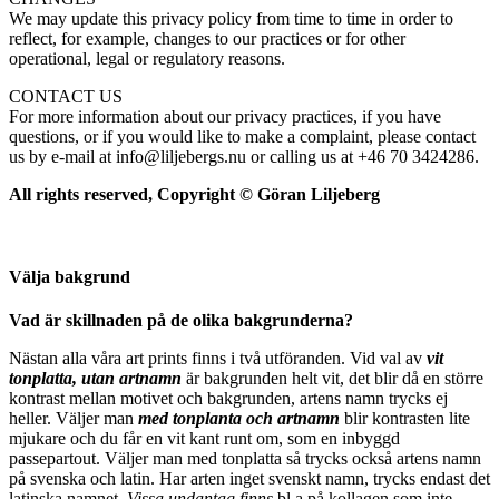
We may update this privacy policy from time to time in order to
reflect, for example, changes to our practices or for other
operational, legal or regulatory reasons.
CONTACT US
For more information about our privacy practices, if you have
questions, or if you would like to make a complaint, please contact
us by e-mail at info@liljebergs.nu or calling us at +46 70 3424286.
All rights reserved, Copyright © Göran Liljeberg
Välja bakgrund
Vad är skillnaden på de olika bakgrunderna?
Nästan alla våra art prints finns i två utföranden. Vid val av
vit
tonplatta, utan artnamn
är bakgrunden helt vit, det blir då en större
kontrast mellan motivet och bakgrunden, artens namn trycks ej
heller. Väljer man
m
ed tonplanta och artnamn
blir kontrasten lite
mjukare och du får en vit kant runt om, som en inbyggd
passepartout. Väljer man med tonplatta så trycks också artens namn
på svenska och latin. Har arten inget svenskt namn, trycks endast det
latinska namnet.
Vissa undantag finns
bl a på kollagen som inte