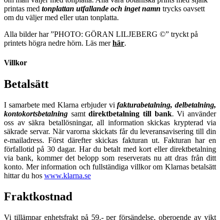
printas med
tonplattan utfallande och inget namn
trycks oavsett
om du väljer med eller utan tonplatta.
Alla bilder har ”PHOTO: GÖRAN LILJEBERG ©” tryckt på
printets högra nedre hörn. Läs mer
här
.
Villkor
Betalsätt
I samarbete med Klarna erbjuder vi
fakturabetalning, delbetalning,
kontokortsbetalning
samt
direktbetalning till bank
. Vi använder
oss av säkra betallösningar, all information skickas krypterad via
säkrade servar. När varorna skickats får du leveransavisering till din
e-mailadress. Först därefter skickas fakturan ut. Fakturan har en
förfallotid på 30 dagar. Har du betalt med kort eller direktbetalning
via bank, kommer det belopp som reserverats nu att dras från ditt
konto. Mer information och fullständiga villkor om Klarnas betalsätt
hittar du hos
www.klarna.se
Fraktkostnad
Vi tillämpar enhetsfrakt på 59.- per försändelse, oberoende av vikt