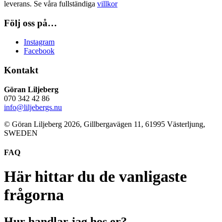
leverans. Se våra fullständiga
villkor
Följ oss på…
Instagram
Facebook
Kontakt
Göran Liljeberg
070 342 42 86
info@liljebergs.nu
© Göran Liljeberg
2026
, Gillbergavägen 11, 61995 Västerljung,
SWEDEN
FAQ
Här hittar du de vanligaste
frågorna
Hur handlar jag hos er?