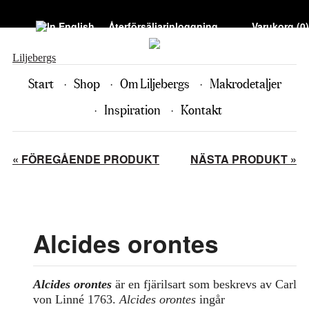
Återförsäljarinloggning
Varukorg (
0
)
Liljebergs
Start
Shop
Om Liljebergs
Makrodetaljer
Inspiration
Kontakt
« FÖREGÅENDE PRODUKT
NÄSTA PRODUKT »
Alcides orontes
Alcides orontes
är en fjärilsart som beskrevs av Carl
von Linné 1763.
Alcides orontes
ingår