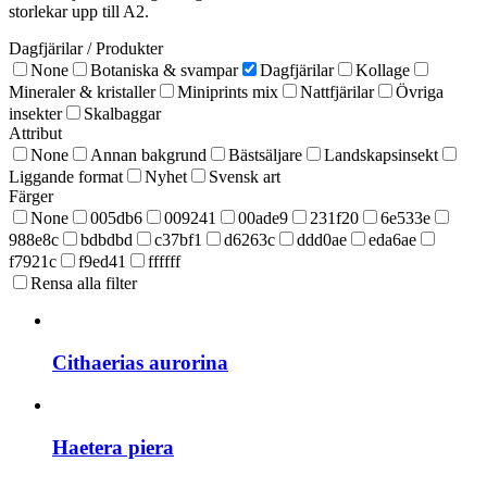
storlekar upp till A2.
Dagfjärilar
/ Produkter
None
Botaniska & svampar
Dagfjärilar
Kollage
Mineraler & kristaller
Miniprints mix
Nattfjärilar
Övriga
insekter
Skalbaggar
Attribut
None
Annan bakgrund
Bästsäljare
Landskapsinsekt
Liggande format
Nyhet
Svensk art
Färger
None
005db6
009241
00ade9
231f20
6e533e
988e8c
bdbdbd
c37bf1
d6263c
ddd0ae
eda6ae
f7921c
f9ed41
ffffff
Rensa alla filter
Cithaerias aurorina
Haetera piera