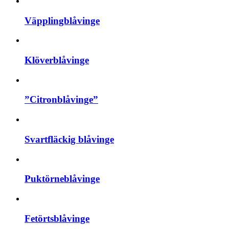
Väpplingblåvinge
Klöverblåvinge
”Citronblåvinge”
Svartfläckig blåvinge
Puktörneblåvinge
Fetörtsblåvinge