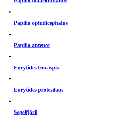
Papilio maackitutanus
Papilio ophidicephalus
Papilio antenor
Eurytides leucaspis
Eurytides protesilaus
Segelfjäril