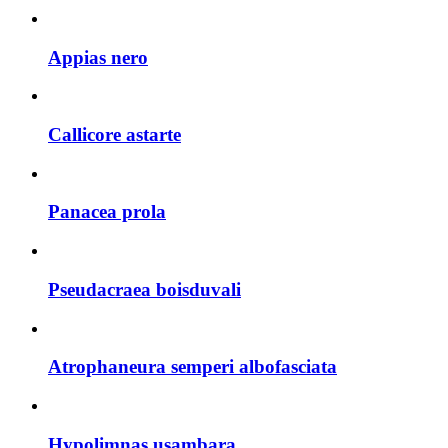
Appias nero
Callicore astarte
Panacea prola
Pseudacraea boisduvali
Atrophaneura semperi albofasciata
Hypolimnas usambara