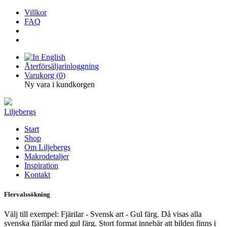
Villkor
FAQ
Återförsäljarinloggning
Varukorg (
0
)
Ny vara i kundkorgen
Liljebergs
Start
Shop
Om Liljebergs
Makrodetaljer
Inspiration
Kontakt
Flervalssökning
Välj till exempel: Fjärilar - Svensk art - Gul färg. Då visas alla
svenska fjärilar med gul färg. Stort format innebär att bilden finns i