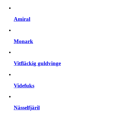
Amiral
Monark
Vitfläckig guldvinge
Videfuks
Nässelfjäril