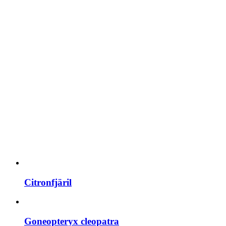
Citronfjäril
Goneopteryx cleopatra