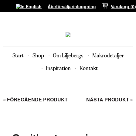
Återförsäljarinloggning
Varukorg (
0
)
Start
Shop
Om Liljebergs
Makrodetaljer
Inspiration
Kontakt
« FÖREGÅENDE PRODUKT
NÄSTA PRODUKT »