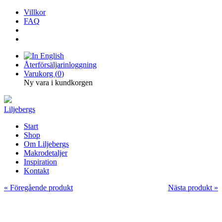
Villkor
FAQ
Återförsäljarinloggning
Varukorg (
0
)
Ny vara i kundkorgen
Liljebergs
Start
Shop
Om Liljebergs
Makrodetaljer
Inspiration
Kontakt
« Föregående produkt
Nästa produkt »