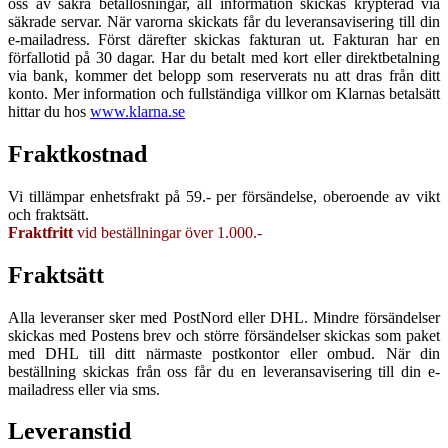
oss av säkra betallösningar, all information skickas krypterad via
säkrade servar. När varorna skickats får du leveransavisering till din
e-mailadress. Först därefter skickas fakturan ut. Fakturan har en
förfallotid på 30 dagar. Har du betalt med kort eller direktbetalning
via bank, kommer det belopp som reserverats nu att dras från ditt
konto. Mer information och fullständiga villkor om Klarnas betalsätt
hittar du hos
www.klarna.se
Fraktkostnad
Vi tillämpar enhetsfrakt på 59.- per försändelse, oberoende av vikt
och fraktsätt.
Fraktfritt
vid beställningar över 1.000.-
Fraktsätt
Alla leveranser sker med PostNord eller DHL. Mindre försändelser
skickas med Postens brev och större försändelser skickas som paket
med DHL till ditt närmaste postkontor eller ombud. När din
beställning skickas från oss får du en leveransavisering till din e-
mailadress eller via sms.
Leveranstid