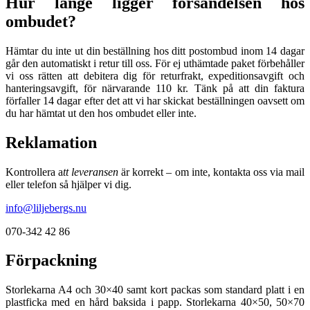
Hur länge ligger försändelsen hos
ombudet?
Hämtar du inte ut din beställning hos ditt postombud inom 14 dagar
går den automatiskt i retur till oss. För ej uthämtade paket förbehåller
vi oss rätten att debitera dig för returfrakt, expeditionsavgift och
hanteringsavgift, för närvarande 110 kr. Tänk på att din faktura
förfaller 14 dagar efter det att vi har skickat beställningen oavsett om
du har hämtat ut den hos ombudet eller inte.
Reklamation
Kontrollera a
tt leveransen
är korrekt – om inte, kontakta oss via mail
eller telefon så hjälper vi dig.
info@liljebergs.nu
070-342 42 86
Förpackning
Storlekarna A4 och 30×40 samt kort packas som standard platt i en
plastficka med en hård baksida i papp. Storlekarna 40×50, 50×70