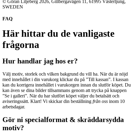
© Göran Liljeberg
2026
, Gillbergavägen 11, 61995 Västerljung,
SWEDEN
FAQ
Här hittar du de vanligaste
frågorna
Hur handlar jag hos er?
Välj motiv, storlek och vilken bakgrund du vill ha. När du är nöjd
med innehållet i din varukorg klickar du på ”Till kassan”. I kassan
kan du korrigera innehållet i varukorgen innan du slutför köpet. Du
kan även se dina bilder tillsammans genom att trycka på knappen
”Se i galleri”. När du har slutfört köpet väljer du betalsätt och
aviseringssätt. Klart! Vi skickar din
beställning
från oss
inom 10
arbetsdagar.
Gör ni specialformat & skräddarsydda
motiv?