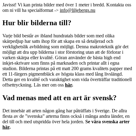
Javisst! Vi kan printa bilder med över 1 meter i bredd. Kontakta oss
om ni vill ha specialformat ->
info@liljebergs.nu
Hur blir bilderna till?
Varje bild består av ibland hundratals bilder som med olika
skärpedjup har satts ihop för att skapa en så detaljerad och
verklighetslik avbildning som möjligt. Denna makroteknik gör det
möjligt att dra upp bilderna i stor förstoring utan att de förlorar i
varken skärpa eller kvalité. Göran använder de bästa high end
inkjet-skrivare som finns på marknaden och printar allt i egna
studion. Bilderna printas på ett matt 200 grams kvalitets papper med
ett 11-färgers pigmentbläck av högsta klass med lång livslängd.
Detta ger en kvalité och varaktighet som vida överträffar traditionell
offsettryckning. Läs mer om oss
här
.
Vad menas med att en art är svensk?
Det innebär att arten någon gång har påträffats i Sverige. De allra
flesta av de ”svenska” arterna finns också i många andra länder, en
del till och med utspridda över hela jorden.
Se våra svenska arter
här
.