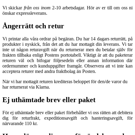
Vi skickar
från oss inom
2-10 arbetsdagar. Hör av er till om oss ni
önskar expressleverans.
Ångerrätt och retur
Vi printar alla våra ordrar på begäran. Du har 14 dagars returrätt, på
produkter i nyskick, från det att du har mottagit din leverans. Vi tar
inte ut någon returavgift när du returnerar men du betalar själv för
frakten tillbaka enligt Postens portotabell. Viktigt är att du paketerar
returen väl och bifogar följesedeln eller annan information där
ordernummer och kunduppgifter framgår. Observera att vi inte kan
acceptera returer med andra fraktbolag än Posten.
När vi har mottagit returen krediteras beloppet för den/de varor du
har returnerat via Klarna.
Ej uthämtade brev eller paket
För ej uthämtade brev eller paket förbehåller vi oss rätten att debitera
dig för returfrakt, expeditionsavgift och hanteringsavgift, för
närvarande 110 kr.