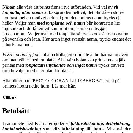
Nästan alla våra art prints finns i två utföranden. Vid val av
vit
tonplatta, utan namn
är bakgrunden helt vit, det blir då en större
kontrast mellan motivet och bakgrunden, artens namn trycks ej
heller. Väljer man
m
ed tonplanta och namn
blir kontrasten lite
mjukare och du får en vit kant runt om, som en inbyggd
passepartout. Väljer man med tonplatta så trycks också artens namn
på svenska och latin. Har arten inget svenskt namn, trycks endast det
latinska namnet.
Vissa undantag finns
bl a på kollagen som inte alltid har namn även
om man väljer med tonplatta. Alla våra botaniska prints med stjälk
printas med
tonplattan utfallande och inget namn
trycks oavsett
om du väljer med eller utan tonplatta.
Alla bilder har ”PHOTO: GÖRAN LILJEBERG ©” tryckt på
printets högra nedre hörn. Läs mer
här
.
Villkor
Betalsätt
I samarbete med Klarna erbjuder vi
fakturabetalning, delbetalning,
kontokortsbetalning
samt
direktbetalning till bank
. Vi använder