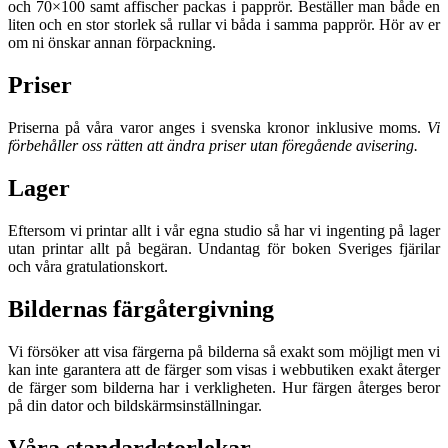
och 70×100 samt affischer packas i papprör. Beställer man både en
liten och en stor storlek så rullar vi båda i samma papprör. Hör av er
om ni önskar annan förpackning.
Priser
Priserna på våra varor anges i svenska kronor inklusive moms.
Vi
förbehåller oss rätten att ändra priser utan föregående avisering.
Lager
Eftersom vi printar allt i vår egna studio så har vi ingenting på lager
utan printar allt på begäran. Undantag för boken Sveriges fjärilar
och våra gratulationskort.
Bildernas färgåtergivning
Vi försöker att visa färgerna på bilderna så exakt som möjligt men vi
kan inte garantera att de färger som visas i webbutiken exakt återger
de färger som bilderna har i verkligheten. Hur färgen återges beror
på din dator och bildskärmsinställningar.
Våra standardstorlekar