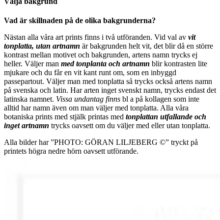
Välja bakgrund
Vad är skillnaden på de olika bakgrunderna?
Nästan alla våra art prints finns i två utföranden. Vid val av
vit
tonplatta, utan artnamn
är bakgrunden helt vit, det blir då en större
kontrast mellan motivet och bakgrunden, artens namn trycks ej
heller. Väljer man
m
ed tonplanta och artnamn
blir kontrasten lite
mjukare och du får en vit kant runt om, som en inbyggd
passepartout. Väljer man med tonplatta så trycks också artens namn
på svenska och latin. Har arten inget svenskt namn, trycks endast det
latinska namnet.
Vissa undantag finns
bl a på kollagen som inte
alltid har namn även om man väljer med tonplatta. Alla våra
botaniska prints med stjälk printas med
tonplattan utfallande och
inget artnamn
trycks oavsett om du väljer med eller utan tonplatta.
Alla bilder har ”PHOTO: GÖRAN LILJEBERG ©” tryckt på
printets högra nedre hörn oavsett utförande.