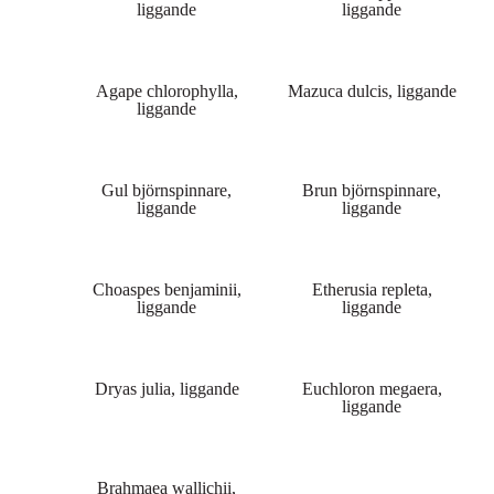
liggande
liggande
Agape chlorophylla,
Mazuca dulcis, liggande
liggande
Gul björnspinnare,
Brun björnspinnare,
liggande
liggande
Choaspes benjaminii,
Etherusia repleta,
liggande
liggande
Dryas julia, liggande
Euchloron megaera,
liggande
Brahmaea wallichii,