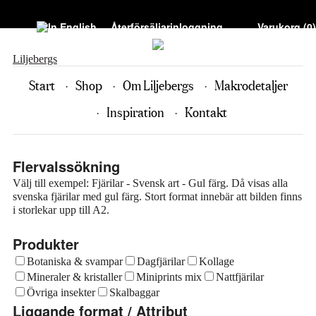
Återförsäljarinloggning
Varukorg (
0
)
Liljebergs
Start
Shop
Om Liljebergs
Makrodetaljer
Inspiration
Kontakt
Flervalssökning
Välj till exempel: Fjärilar - Svensk art - Gul färg. Då visas alla
svenska fjärilar med gul färg. Stort format innebär att bilden finns
i storlekar upp till A2.
Produkter
Botaniska & svampar
Dagfjärilar
Kollage
Mineraler & kristaller
Miniprints mix
Nattfjärilar
Övriga insekter
Skalbaggar
Liggande format
/ Attribut