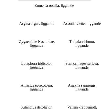
Eumelea rosalia, liggande
Argina argus, liggande
Acontia viettei, liggande
Zygaenidae Noctuidae,
Trabala vishnou,
liggande
liggande
Lotaphora iridicolor,
Stemorrhages sericea,
liggande
liggande
Amastus episcotosia,
Anaxita sannionis,
liggande
liggande
Ailanthus defoliator,
Vattenskräppemott,