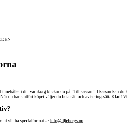
SWEDEN
gorna
 innehållet i din varukorg klickar du på ”Till kassan”. I kassan kan du
När du har slutfört köpet väljer du betalsätt och aviseringssätt. Klart! V
tiv?
m ni vill ha specialformat ->
info@liljebergs.nu