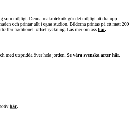
ning som möjligt. Denna makroteknik gör det möjligt att dra upp
naden och printar allt i egna studion. Bilderna printas på ett matt 200
träffar traditionell offsettryckning. Läs mer om oss
här
.
 och med utspridda över hela jorden.
Se våra svenska arter
här
.
 motiv
här
.