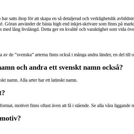
 har satts ihop för att skapa en så detaljerad och verklighetslik avbild
alité. Göran använder de bästa high end inkjet-skrivare som finns på mark
 med lång livslängd. Detta ger en kvalité och varaktighet som vida över
sta av de ”svenska” arterna finns också i många andra länder, en del till
t namn och andra ett svenskt namn också?
skt namn. Alla arter har ett latinskt namn.
t?
format, motivet finns oftast även att få i stående. Se alla våra liggande
 motiv?