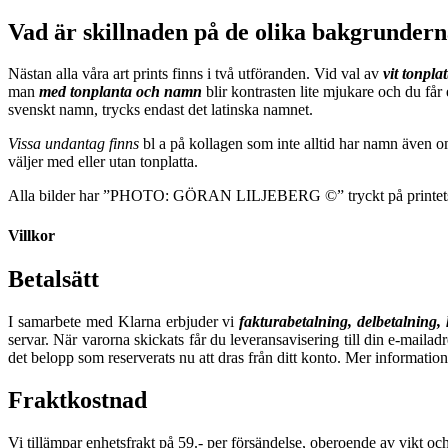
Vad är skillnaden på de olika bakgrunder
Nästan alla våra art prints finns i två utföranden. Vid val av
vit tonpla
man
m
ed tonplanta och namn
blir kontrasten lite mjukare och du får
svenskt namn, trycks endast det latinska namnet.
Vissa undantag finns
bl a på kollagen som inte alltid har namn även o
väljer med eller utan tonplatta.
Alla bilder har ”PHOTO: GÖRAN LILJEBERG ©” tryckt på printets
Villkor
Betalsätt
I samarbete med Klarna erbjuder vi
fakturabetalning, delbetalning,
servar. När varorna skickats får du leveransavisering till din e-mailad
det belopp som reserverats nu att dras från ditt konto. Mer information
Fraktkostnad
Vi tillämpar enhetsfrakt på 59.- per försändelse, oberoende av vikt och 