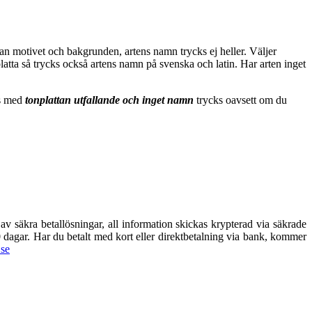
llan motivet och bakgrunden, artens namn trycks ej heller. Väljer
atta så trycks också artens namn på svenska och latin. Har arten inget
as med
tonplattan utfallande och inget namn
trycks oavsett om du
av säkra betallösningar, all information skickas krypterad via säkrade
 30 dagar. Har du betalt med kort eller direktbetalning via bank, kommer
se