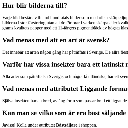
Hur blir bilderna till?
Varje bild består av ibland hundratals bilder som med olika skärpedjup
bilderna i stor förstoring utan att de förlorar i varken skärpa eller kv
grams kvalitets papper med ett 11-färgers pigmentbläck av högsta klass
Vad menas med att en art är svensk?
Det innebär att arten någon gång har påträffats i Sverige. De allra fle
Varför har vissa insekter bara ett latinsk
Alla arter som påträffats i Sverige, och några få utländska, har ett sven
Vad menas med attributet Liggande forma
Själva insekten har en bred, avlång form som passar bra i ett liggande 
Kan man se vilka som är era bäst säljande
Javisst! Kolla under attributet
Bästsäljare
i shoppen.