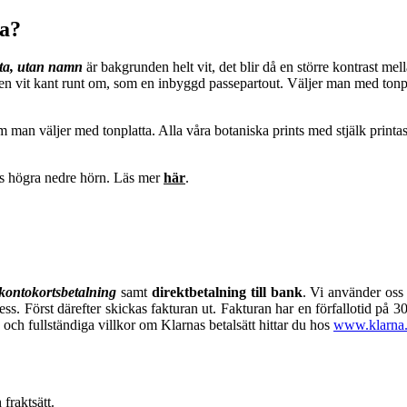
na?
tta, utan namn
är bakgrunden helt vit, det blir då en större kontrast me
 en vit kant runt om, som en inbyggd passepartout. Väljer man med tonpl
m man väljer med tonplatta. Alla våra botaniska prints med stjälk print
 högra nedre hörn. Läs mer
här
.
 kontokortsbetalning
samt
direktbetalning till bank
. Vi använder oss 
ress. Först därefter skickas fakturan ut. Fakturan har en förfallotid på
 och fullständiga villkor om Klarnas betalsätt hittar du hos
www.klarna.
fraktsätt.