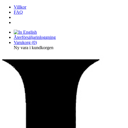
Villkor
FAQ
Återförsäljarinloggning
Varukorg (
0
)
Ny vara i kundkorgen