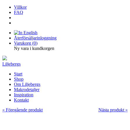
Villkor
FAQ
Återförsäljarinloggning
Varukorg (
0
)
Ny vara i kundkorgen
Liljebergs
Start
Shop
Om Liljebergs
Makrodetaljer
Inspiration
Kontakt
« Föregående produkt
Nästa produkt »