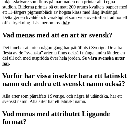
inkjet-skrivare som finns på marknaden och printar allt i egna
studion. Bilderna printas på ett matt 200 grams kvalitets papper med
ett 11-färgers pigmentbläck av högsta klass med lång livslängd.
Detta ger en kvalité och varaktighet som vida överträffar traditionell
offsettryckning. Läs mer om oss
här
.
Vad menas med att en art är svensk?
Det innebär att arten någon gång har påträffats i Sverige. De allra
flesta av de ”svenska” arterna finns också i många andra länder, en
del till och med utspridda över hela jorden.
Se våra svenska arter
här
.
Varför har vissa insekter bara ett latinskt
namn och andra ett svenskt namn också?
Alla arter som påträffats i Sverige, och några få utländska, har ett
svenskt namn. Alla arter har ett latinskt namn.
Vad menas med attributet Liggande
format?