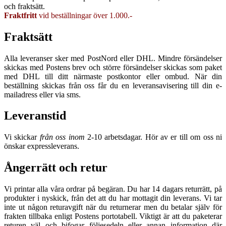
och fraktsätt.
Fraktfritt
vid beställningar över 1.000.-
Fraktsätt
Alla leveranser sker med PostNord eller DHL. Mindre försändelser
skickas med Postens brev och större försändelser skickas som paket
med DHL till ditt närmaste postkontor eller ombud. När din
beställning skickas från oss får du en leveransavisering till din e-
mailadress eller via sms.
Leveranstid
Vi skickar
från oss inom
2-10 arbetsdagar. Hör av er till om oss ni
önskar expressleverans.
Ångerrätt och retur
Vi printar alla våra ordrar på begäran. Du har 14 dagars returrätt, på
produkter i nyskick, från det att du har mottagit din leverans. Vi tar
inte ut någon returavgift när du returnerar men du betalar själv för
frakten tillbaka enligt Postens portotabell. Viktigt är att du paketerar
returen väl och bifogar följesedeln eller annan information där