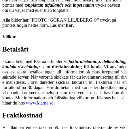
printas med
tonplattan utfallande och inget namn
trycks oavsett
om du väljer med eller utan tonplatta.
Alla bilder har ”PHOTO: GÖRAN LILJEBERG ©” tryckt på
printets högra nedre hörn. Läs mer
här
.
Villkor
Betalsätt
I samarbete med Klarna erbjuder vi
fakturabetalning, delbetalning,
kontokortsbetalning
samt
direktbetalning till bank
. Vi använder
oss av säkra betallösningar, all information skickas krypterad via
säkrade servar. När varorna skickats får du leveransavisering till din
e-mailadress. Först därefter skickas fakturan ut. Fakturan har en
förfallotid på 30 dagar. Har du betalt med kort eller direktbetalning
via bank, kommer det belopp som reserverats nu att dras från ditt
konto. Mer information och fullständiga villkor om Klarnas betalsätt
hittar du hos
www.klarna.se
Fraktkostnad
Vi tillämpar enhetsfrakt på 59.- per försändelse, oberoende av vikt