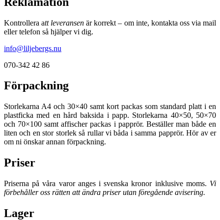
Reklamation
Kontrollera a
tt leveransen
är korrekt – om inte, kontakta oss via mail
eller telefon så hjälper vi dig.
info@liljebergs.nu
070-342 42 86
Förpackning
Storlekarna A4 och 30×40 samt kort packas som standard platt i en
plastficka med en hård baksida i papp. Storlekarna 40×50, 50×70
och 70×100 samt affischer packas i papprör. Beställer man både en
liten och en stor storlek så rullar vi båda i samma papprör. Hör av er
om ni önskar annan förpackning.
Priser
Priserna på våra varor anges i svenska kronor inklusive moms.
Vi
förbehåller oss rätten att ändra priser utan föregående avisering.
Lager