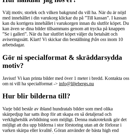
Välj motiv, storlek och vilken bakgrund du vill ha. När du är nöjd
med innehållet i din varukorg klickar du på ”Till kassan”. I kassan
kan du korrigera innehållet i varukorgen innan du slutför köpet. Du
kan även se dina bilder tillsammans genom att trycka på knappen
”Se i galleri”. När du har slutfört köpet väljer du betalsätt och
aviseringssätt. Klart! Vi skickar din
beställning
från oss
inom 10
arbetsdagar.
Gör ni specialformat & skräddarsydda
motiv?
Javisst! Vi kan printa bilder med över 1 meter i bredd. Kontakta oss
om ni vill ha specialformat ->
info@liljebergs.nu
Hur blir bilderna till?
Varje bild består av ibland hundratals bilder som med olika
skärpedjup har satts ihop för att skapa en så detaljerad och
verklighetslik avbildning som möjligt. Denna makroteknik gör det
möjligt att dra upp bilderna i stor förstoring utan att de förlorar i
varken skärpa eller kvalité. Göran använder de bästa high end