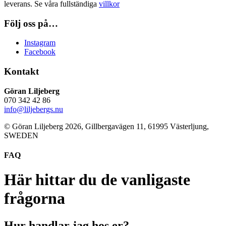
leverans. Se våra fullständiga
villkor
Följ oss på…
Instagram
Facebook
Kontakt
Göran Liljeberg
070 342 42 86
info@liljebergs.nu
© Göran Liljeberg
2026
, Gillbergavägen 11, 61995 Västerljung,
SWEDEN
FAQ
Här hittar du de vanligaste
frågorna
Hur handlar jag hos er?