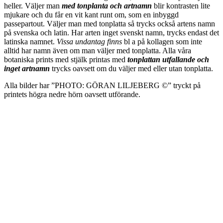
heller. Väljer man
m
ed tonplanta och artnamn
blir kontrasten lite
mjukare och du får en vit kant runt om, som en inbyggd
passepartout. Väljer man med tonplatta så trycks också artens namn
på svenska och latin. Har arten inget svenskt namn, trycks endast det
latinska namnet.
Vissa undantag finns
bl a på kollagen som inte
alltid har namn även om man väljer med tonplatta. Alla våra
botaniska prints med stjälk printas med
tonplattan utfallande och
inget artnamn
trycks oavsett om du väljer med eller utan tonplatta.
Alla bilder har ”PHOTO: GÖRAN LILJEBERG ©” tryckt på
printets högra nedre hörn oavsett utförande.