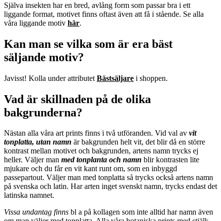
Själva insekten har en bred, avlång form som passar bra i ett
liggande format, motivet finns oftast även att få i stående. Se alla
våra liggande motiv
här
.
Kan man se vilka som är era bäst
säljande motiv?
Javisst! Kolla under attributet
Bästsäljare
i shoppen.
Vad är skillnaden på de olika
bakgrunderna?
Nästan alla våra art prints finns i två utföranden. Vid val av
vit
tonplatta, utan namn
är bakgrunden helt vit, det blir då en större
kontrast mellan motivet och bakgrunden, artens namn trycks ej
heller. Väljer man
m
ed tonplanta och namn
blir kontrasten lite
mjukare och du får en vit kant runt om, som en inbyggd
passepartout. Väljer man med tonplatta så trycks också artens namn
på svenska och latin. Har arten inget svenskt namn, trycks endast det
latinska namnet.
Vissa undantag finns
bl a på kollagen som inte alltid har namn även
om man väljer med tonplatta. Alla våra botaniska prints med stjälk