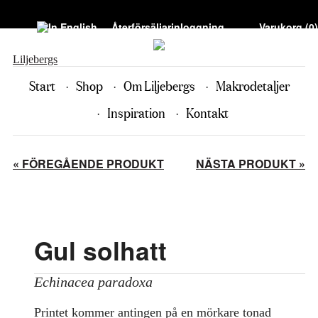
Återförsäljarinloggning
Varukorg (
0
)
Liljebergs
Start
Shop
Om Liljebergs
Makrodetaljer
Inspiration
Kontakt
« FÖREGÅENDE PRODUKT
NÄSTA PRODUKT »
Gul solhatt
Echinacea paradoxa
Printet kommer antingen på en mörkare tonad