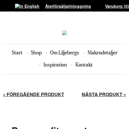
Återförsäljarinloggning
Varukorg (
0
)
Start
Shop
Om Liljebergs
Makrodetaljer
Inspiration
Kontakt
« FÖREGÅENDE PRODUKT
NÄSTA PRODUKT »