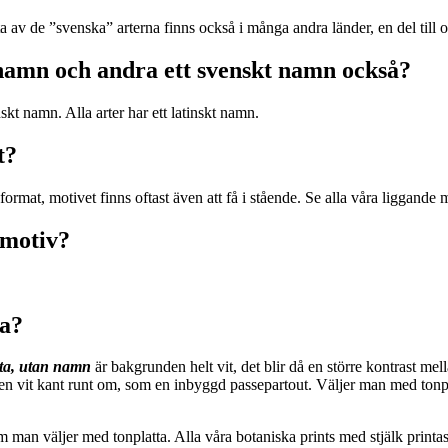
sta av de ”svenska” arterna finns också i många andra länder, en del till
t namn och andra ett svenskt namn också?
skt namn. Alla arter har ett latinskt namn.
t?
format, motivet finns oftast även att få i stående. Se alla våra liggande
 motiv?
na?
tta, utan namn
är bakgrunden helt vit, det blir då en större kontrast me
 en vit kant runt om, som en inbyggd passepartout. Väljer man med tonpl
m man väljer med tonplatta. Alla våra botaniska prints med stjälk print