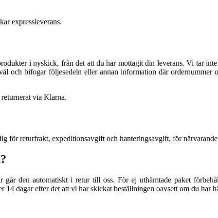
skar expressleverans.
rodukter i nyskick, från det att du har mottagit din leverans. Vi tar int
ren väl och bifogar följesedeln eller annan information där ordernummer 
 returnerat via Klarna.
dig för returfrakt, expeditionsavgift och hanteringsavgift, för närvarande
t?
år den automatiskt i retur till oss. För ej uthämtade paket förbehåller
er 14 dagar efter det att vi har skickat beställningen oavsett om du har 