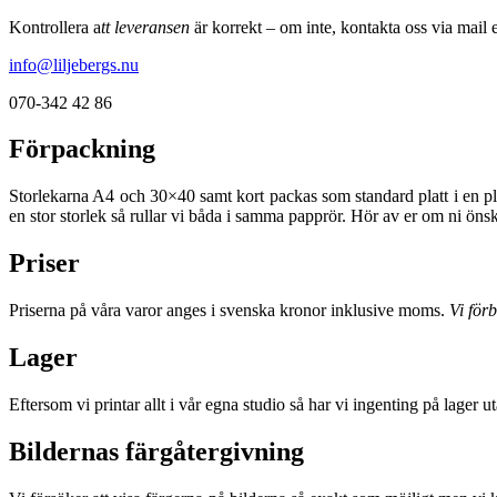
Kontrollera a
tt leveransen
är korrekt – om inte, kontakta oss via mail el
info@liljebergs.nu
070-342 42 86
Förpackning
Storlekarna A4 och 30×40 samt kort packas som standard platt i en p
en stor storlek så rullar vi båda i samma papprör. Hör av er om ni ön
Priser
Priserna på våra varor anges i svenska kronor inklusive moms.
Vi för
Lager
Eftersom vi printar allt i vår egna studio så har vi ingenting på lager 
Bildernas färgåtergivning