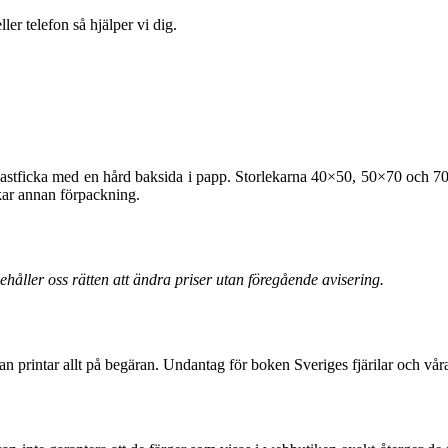
ler telefon så hjälper vi dig.
lastficka med en hård baksida i papp. Storlekarna 40×50, 50×70 och 70×
skar annan förpackning.
behåller oss rätten att ändra priser utan föregående avisering.
utan printar allt på begäran. Undantag för boken Sveriges fjärilar och vår