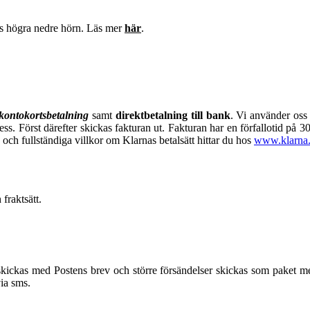
 högra nedre hörn. Läs mer
här
.
 kontokortsbetalning
samt
direktbetalning till bank
. Vi använder oss 
ress. Först därefter skickas fakturan ut. Fakturan har en förfallotid på
 och fullständiga villkor om Klarnas betalsätt hittar du hos
www.klarna.
fraktsätt.
kickas med Postens brev och större försändelser skickas som paket med
via sms.