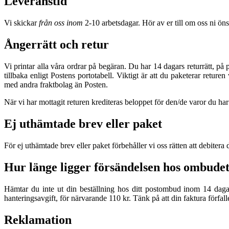
Leveranstid
Vi skickar
från oss inom
2-10 arbetsdagar. Hör av er till om oss ni ön
Ångerrätt och retur
Vi printar alla våra ordrar på begäran. Du har 14 dagars returrätt, på p
tillbaka enligt Postens portotabell. Viktigt är att du paketerar retu
med andra fraktbolag än Posten.
När vi har mottagit returen krediteras beloppet för den/de varor du har
Ej uthämtade brev eller paket
För ej uthämtade brev eller paket förbehåller vi oss rätten att debitera 
Hur länge ligger försändelsen hos ombude
Hämtar du inte ut din beställning hos ditt postombud inom 14 dagar g
hanteringsavgift, för närvarande 110 kr. Tänk på att din faktura förfall
Reklamation