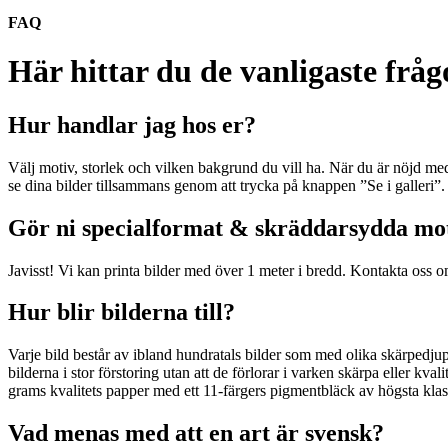
FAQ
Här hittar du de vanligaste frå
Hur handlar jag hos er?
Välj motiv, storlek och vilken bakgrund du vill ha. När du är nöjd med
se dina bilder tillsammans genom att trycka på knappen ”Se i galleri”. 
Gör ni specialformat & skräddarsydda mo
Javisst! Vi kan printa bilder med över 1 meter i bredd. Kontakta oss o
Hur blir bilderna till?
Varje bild består av ibland hundratals bilder som med olika skärpedjup
bilderna i stor förstoring utan att de förlorar i varken skärpa eller kv
grams kvalitets papper med ett 11-färgers pigmentbläck av högsta klass
Vad menas med att en art är svensk?