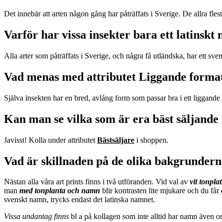
Det innebär att arten någon gång har påträffats i Sverige. De allra fle
Varför har vissa insekter bara ett latinsk
Alla arter som påträffats i Sverige, och några få utländska, har ett sven
Vad menas med attributet Liggande forma
Själva insekten har en bred, avlång form som passar bra i ett liggande 
Kan man se vilka som är era bäst säljande
Javisst! Kolla under attributet
Bästsäljare
i shoppen.
Vad är skillnaden på de olika bakgrunder
Nästan alla våra art prints finns i två utföranden. Vid val av
vit tonpla
man
m
ed tonplanta och namn
blir kontrasten lite mjukare och du får
svenskt namn, trycks endast det latinska namnet.
Vissa undantag finns
bl a på kollagen som inte alltid har namn även o