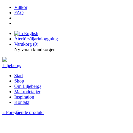
Villkor
FAQ
Återförsäljarinloggning
Varukorg (
0
)
Ny vara i kundkorgen
Liljebergs
Start
Shop
Om Liljebergs
Makrodetaljer
Inspiration
Kontakt
« Föregående produkt