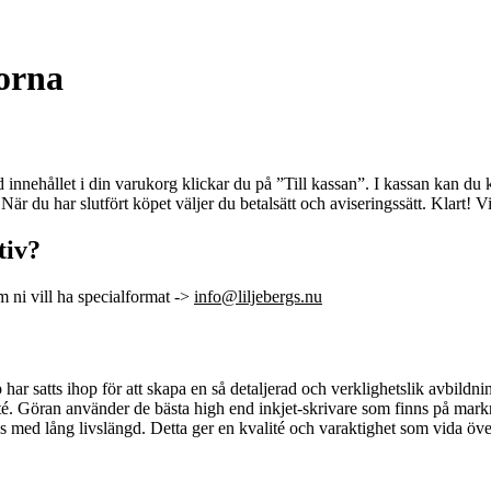
gorna
 innehållet i din varukorg klickar du på ”Till kassan”. I kassan kan du
När du har slutfört köpet väljer du betalsätt och aviseringssätt. Klart! V
tiv?
m ni vill ha specialformat ->
info@liljebergs.nu
 har satts ihop för att skapa en så detaljerad och verklighetslik avbild
alité. Göran använder de bästa high end inkjet-skrivare som finns på mark
 med lång livslängd. Detta ger en kvalité och varaktighet som vida över