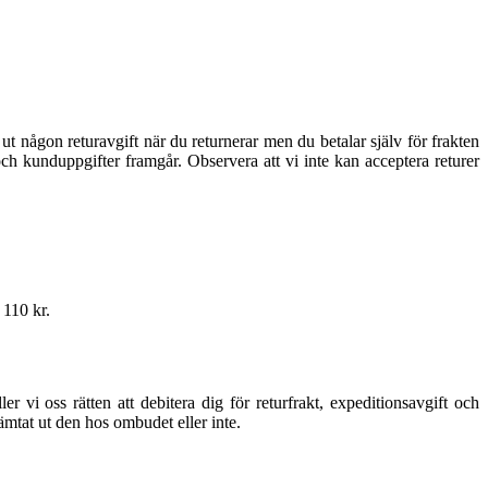
e ut någon returavgift när du returnerar men du betalar själv för frakten
och kunduppgifter framgår. Observera att vi inte kan acceptera returer
 110 kr.
 vi oss rätten att debitera dig för returfrakt, expeditionsavgift och
hämtat ut den hos ombudet eller inte.