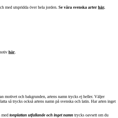
 och med utspridda över hela jorden.
Se våra svenska arter
här
.
 motiv
här
.
llan motivet och bakgrunden, artens namn trycks ej heller. Väljer
atta så trycks också artens namn på svenska och latin. Har arten inget
as med
tonplattan utfallande och inget namn
trycks oavsett om du