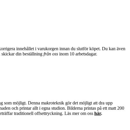
 korrigera innehållet i varukorgen innan du slutför köpet. Du kan även
i skickar din
beställning
från oss
inom 10 arbetsdagar.
ning som möjligt. Denna makroteknik gör det möjligt att dra upp
naden och printar allt i egna studion. Bilderna printas på ett matt 200
träffar traditionell offsettryckning. Läs mer om oss
här
.