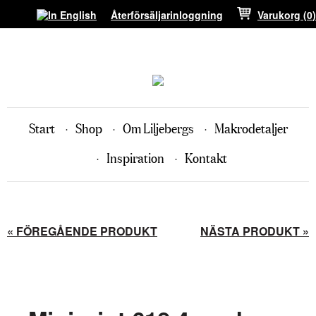
Återförsäljarinloggning
Varukorg (
0
)
Start
Shop
Om Liljebergs
Makrodetaljer
Inspiration
Kontakt
« FÖREGÅENDE PRODUKT
NÄSTA PRODUKT »