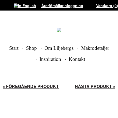
Återförsäljarinloggning
Varukorg (
0
)
Start
Shop
Om Liljebergs
Makrodetaljer
Inspiration
Kontakt
« FÖREGÅENDE PRODUKT
NÄSTA PRODUKT »