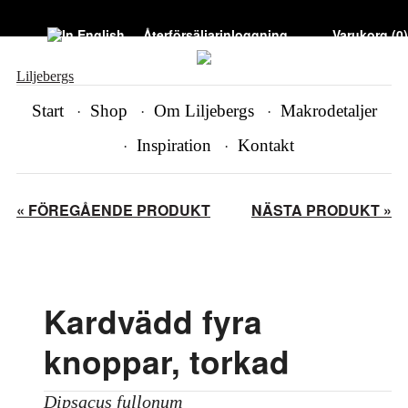
Återförsäljarinloggning
Varukorg (
0
)
Liljebergs
Start
Shop
Om Liljebergs
Makrodetaljer
Inspiration
Kontakt
« FÖREGÅENDE PRODUKT
NÄSTA PRODUKT »
Kardvädd fyra
knoppar, torkad
Dipsacus fullonum