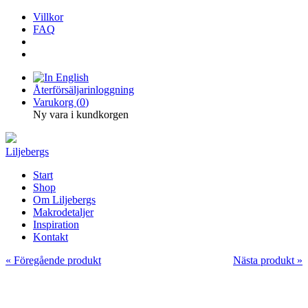
Villkor
FAQ
Återförsäljarinloggning
Varukorg (
0
)
Ny vara i kundkorgen
Liljebergs
Start
Shop
Om Liljebergs
Makrodetaljer
Inspiration
Kontakt
« Föregående produkt
Nästa produkt »