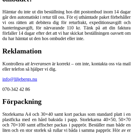
Hämtar du inte ut din beställning hos ditt postombud inom 14 dagar
går den automatiskt i retur till oss. För ej uthämtade paket förbehåller
vi oss rätten att debitera dig för returfrakt, expeditionsavgift och
hanteringsavgift, för närvarande 110 kr. Tänk på att din faktura
förfaller 14 dagar efter det att vi har skickat beställningen oavsett om
du har hämtat ut den hos ombudet eller inte.
Reklamation
Kontrollera a
tt leveransen
är korrekt – om inte, kontakta oss via mail
eller telefon så hjälper vi dig.
info@liljebergs.nu
070-342 42 86
Förpackning
Storlekarna A4 och 30×40 samt kort packas som standard platt i en
plastficka med en hård baksida i papp. Storlekarna 40×50, 50×70
och 70×100 samt affischer packas i papprör. Beställer man både en
liten och en stor storlek så rullar vi båda i samma papprör. Hör av er