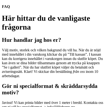
FAQ
Här hittar du de vanligaste
frågorna
Hur handlar jag hos er?
Välj motiv, storlek och vilken bakgrund du vill ha. När du är nöjd
med innehållet i din varukorg klickar du på ”Till kassan”. I kassan
kan du korrigera innehållet i varukorgen innan du slutför köpet. Du
kan även se dina bilder tillsammans genom att trycka på knappen
”Se i galleri”. När du har slutfört köpet väljer du betalsätt och
aviseringssätt. Klart! Vi skickar din
beställning
från oss
inom 10
arbetsdagar.
Gör ni specialformat & skräddarsydda
motiv?
Javisst! Vi kan printa bilder med över 1 meter i bredd. Kontakta oss
om ni vill ha specialformat ->
info@liljebergs.nu