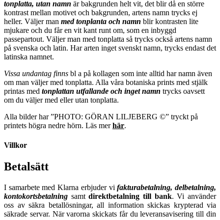
tonplatta, utan namn
är bakgrunden helt vit, det blir då en större
kontrast mellan motivet och bakgrunden, artens namn trycks ej
heller. Väljer man
m
ed tonplanta och namn
blir kontrasten lite
mjukare och du får en vit kant runt om, som en inbyggd
passepartout. Väljer man med tonplatta så trycks också artens namn
på svenska och latin. Har arten inget svenskt namn, trycks endast det
latinska namnet.
Vissa undantag finns
bl a på kollagen som inte alltid har namn även
om man väljer med tonplatta. Alla våra botaniska prints med stjälk
printas med
tonplattan utfallande och inget namn
trycks oavsett
om du väljer med eller utan tonplatta.
Alla bilder har ”PHOTO: GÖRAN LILJEBERG ©” tryckt på
printets högra nedre hörn. Läs mer
här
.
Villkor
Betalsätt
I samarbete med Klarna erbjuder vi
fakturabetalning, delbetalning,
kontokortsbetalning
samt
direktbetalning till bank
. Vi använder
oss av säkra betallösningar, all information skickas krypterad via
säkrade servar. När varorna skickats får du leveransavisering till din