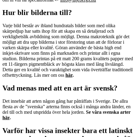
Hur blir bilderna till?
Varje bild består av ibland hundratals bilder som med olika
skärpedjup har satts ihop för att skapa en så detaljerad och
verklighetslik avbildning som möjligt. Denna makroteknik gör det
möjligt att dra upp bilderna i stor förstoring utan att de förlorar i
varken skärpa eller kvalité. Göran använder de bästa high end
inkjet-skrivare som finns på marknaden och printar allt i egna
studion. Bilderna printas på ett matt 200 grams kvalitets papper med
ett 11-färgers pigmentbläck av högsta klass med lång livslängd.
Detta ger en kvalité och varaktighet som vida överträffar traditionell
offsettryckning. Läs mer om oss
här
.
Vad menas med att en art är svensk?
Det innebär att arten någon gång har påträffats i Sverige. De allra
flesta av de ”svenska” arterna finns också i många andra länder, en
del till och med utspridda över hela jorden.
Se våra svenska arter
här
.
Varför har vissa insekter bara ett latinskt