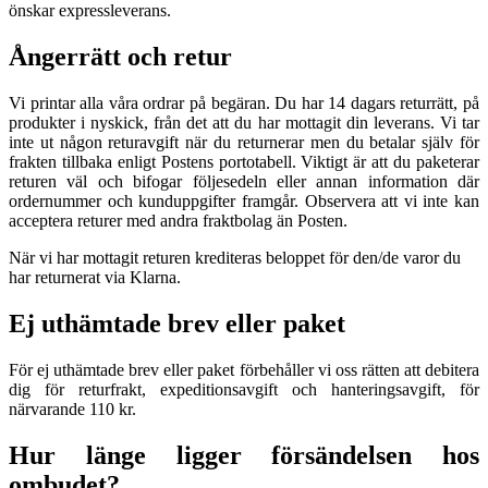
önskar expressleverans.
Ångerrätt och retur
Vi printar alla våra ordrar på begäran. Du har 14 dagars returrätt, på
produkter i nyskick, från det att du har mottagit din leverans. Vi tar
inte ut någon returavgift när du returnerar men du betalar själv för
frakten tillbaka enligt Postens portotabell. Viktigt är att du paketerar
returen väl och bifogar följesedeln eller annan information där
ordernummer och kunduppgifter framgår. Observera att vi inte kan
acceptera returer med andra fraktbolag än Posten.
När vi har mottagit returen krediteras beloppet för den/de varor du
har returnerat via Klarna.
Ej uthämtade brev eller paket
För ej uthämtade brev eller paket förbehåller vi oss rätten att debitera
dig för returfrakt, expeditionsavgift och hanteringsavgift, för
närvarande 110 kr.
Hur länge ligger försändelsen hos
ombudet?