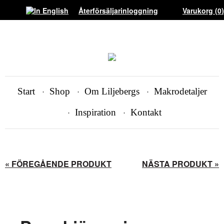
Återförsäljarinloggning
Varukorg (
0
)
Start
Shop
Om Liljebergs
Makrodetaljer
Inspiration
Kontakt
« FÖREGÅENDE PRODUKT
NÄSTA PRODUKT »