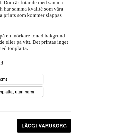
ent. Dom är fotande med samma
ch har samma kvalité som våra
nya prints som kommer släppas
på en mörkare tonad bakgrund
e eller på vitt. Det printas inget
ed tonplatta.
nd
LÄGG I VARUKORG