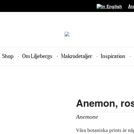
Åt
Shop
Om Liljebergs
Makrodetaljer
Inspiration
Anemon, ro
Anemone
Våra botaniska prints är någ