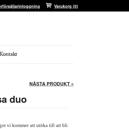
erförsäljarinloggning
Varukorg (
0
)
Kontakt
NÄSTA PRODUKT »
sa duo
ot vi kommer att utöka till att bli