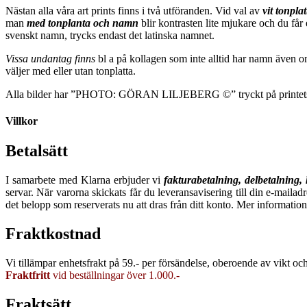
Nästan alla våra art prints finns i två utföranden. Vid val av
vit tonpla
man
m
ed tonplanta och namn
blir kontrasten lite mjukare och du får
svenskt namn, trycks endast det latinska namnet.
Vissa undantag finns
bl a på kollagen som inte alltid har namn även o
väljer med eller utan tonplatta.
Alla bilder har ”PHOTO: GÖRAN LILJEBERG ©” tryckt på printets
Villkor
Betalsätt
I samarbete med Klarna erbjuder vi
fakturabetalning, delbetalning,
servar. När varorna skickats får du leveransavisering till din e-mailad
det belopp som reserverats nu att dras från ditt konto. Mer information
Fraktkostnad
Vi tillämpar enhetsfrakt på 59.- per försändelse, oberoende av vikt och 
Fraktfritt
vid beställningar över 1.000.-
Fraktsätt