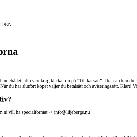
SWEDEN
gorna
 innehållet i din varukorg klickar du på ”Till kassan”. I kassan kan du
När du har slutfört köpet väljer du betalsätt och aviseringssätt. Klart! V
tiv?
m ni vill ha specialformat ->
info@liljebergs.nu