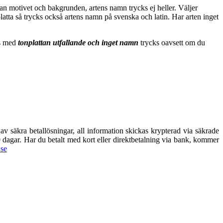
llan motivet och bakgrunden, artens namn trycks ej heller. Väljer
atta så trycks också artens namn på svenska och latin. Har arten inget
as med
tonplattan utfallande och inget namn
trycks oavsett om du
av säkra betallösningar, all information skickas krypterad via säkrade
 30 dagar. Har du betalt med kort eller direktbetalning via bank, kommer
se