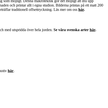
ning som möjligt. Denna makroteknik gör det möjligt att dra upp
naden och printar allt i egna studion. Bilderna printas på ett matt 200
träffar traditionell offsettryckning. Läs mer om oss
här
.
 och med utspridda över hela jorden.
Se våra svenska arter
här
.
 motiv
här
.