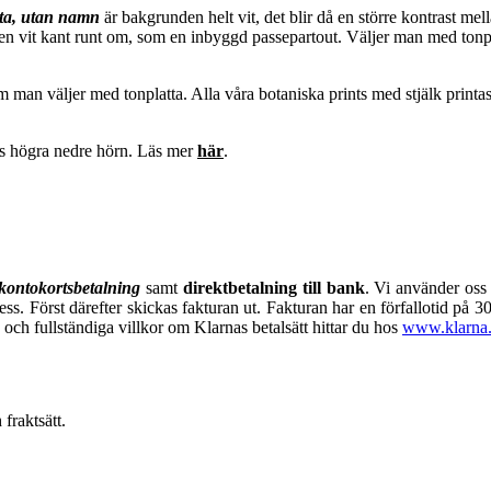
tta, utan namn
är bakgrunden helt vit, det blir då en större kontrast me
 en vit kant runt om, som en inbyggd passepartout. Väljer man med tonpl
m man väljer med tonplatta. Alla våra botaniska prints med stjälk print
 högra nedre hörn. Läs mer
här
.
 kontokortsbetalning
samt
direktbetalning till bank
. Vi använder oss 
ress. Först därefter skickas fakturan ut. Fakturan har en förfallotid på
 och fullständiga villkor om Klarnas betalsätt hittar du hos
www.klarna.
fraktsätt.