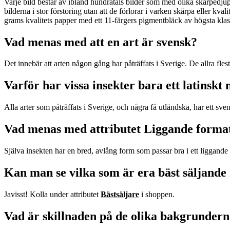
Varje bild består av ibland hundratals bilder som med olika skärpedjup
bilderna i stor förstoring utan att de förlorar i varken skärpa eller kv
grams kvalitets papper med ett 11-färgers pigmentbläck av högsta klass
Vad menas med att en art är svensk?
Det innebär att arten någon gång har påträffats i Sverige. De allra fle
Varför har vissa insekter bara ett latinsk
Alla arter som påträffats i Sverige, och några få utländska, har ett sven
Vad menas med attributet Liggande forma
Själva insekten har en bred, avlång form som passar bra i ett liggande 
Kan man se vilka som är era bäst säljande
Javisst! Kolla under attributet
Bästsäljare
i shoppen.
Vad är skillnaden på de olika bakgrunder