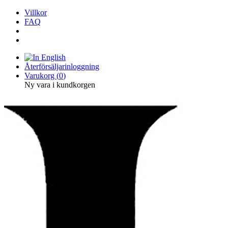
Villkor
FAQ
Återförsäljarinloggning
Varukorg (
0
)
Ny vara i kundkorgen