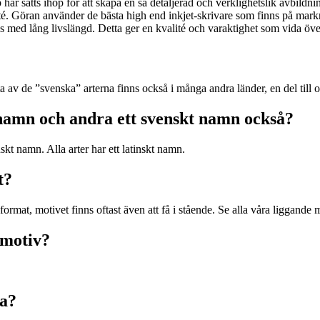
 har satts ihop för att skapa en så detaljerad och verklighetslik avbild
alité. Göran använder de bästa high end inkjet-skrivare som finns på mark
 med lång livslängd. Detta ger en kvalité och varaktighet som vida över
sta av de ”svenska” arterna finns också i många andra länder, en del till
t namn och andra ett svenskt namn också?
skt namn. Alla arter har ett latinskt namn.
t?
format, motivet finns oftast även att få i stående. Se alla våra liggande
 motiv?
na?